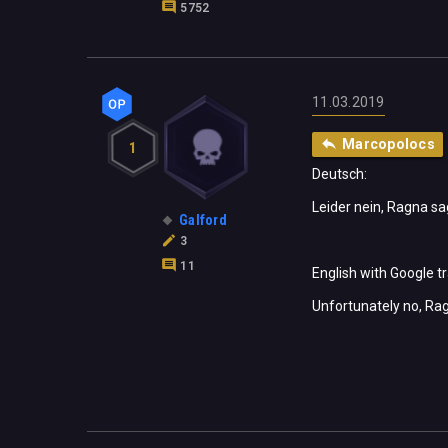
5752
11.03.2019
Marcopolocs
1
Deutsch:
Leider nein, Ragna sa
Galford
3
11
English with Google tr
Unfortunately no, Ragn