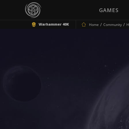
GAMES
Warhammer 40K
Home
Community
H