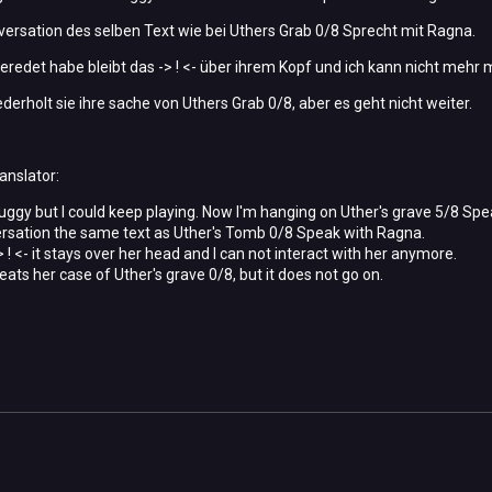
nversation des selben Text wie bei Uthers Grab 0/8 Sprecht mit Ragna.
eredet habe bleibt das -> ! <- über ihrem Kopf und ich kann nicht mehr mi
derholt sie ihre sache von Uthers Grab 0/8, aber es geht nicht weiter.
anslator:
 buggy but I could keep playing.
Now I'm hanging on Uther's grave 5/8 Spe
ersation the same text as Uther's Tomb 0/8 Speak with Ragna.
-> ! <- it stays over her head and I can not interact with her anymore.
ats her case of Uther's grave 0/8, but it does not go on.