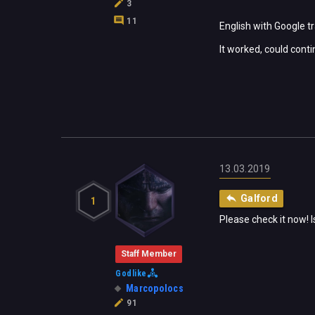
3
11
English with Google tr
It worked, could cont
13.03.2019
Galford
1
Please check it now! I
Staff Member
Godlike
Marcopolocs
91