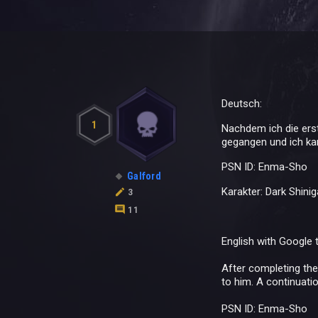
Deutsch:
1
Nachdem ich die erst
gegangen und ich kan
PSN ID: Enma-Sho
Galford
Karakter: Dark Shini
3
11
English with Google t
After completing the
to him.
A continuatio
PSN ID: Enma-Sho