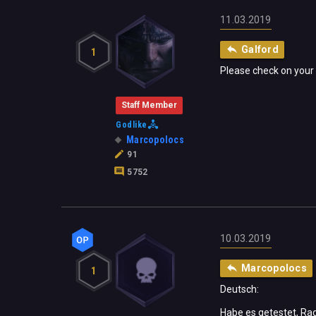
11.03.2019
Galford
1
Please check on your 
Staff Member
Godlike
Marcopolocs
91
5752
10.03.2019
Marcopolocs
1
Deutsch:
Habe es getestet, Rag