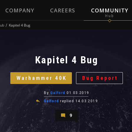
COMPANY
CAREERS
COMMUNITY
ub
Kapitel 4 Bug
Kapitel 4 Bug
Warhammer 40K
Bug Report
By
Galford
01.03.2019
Galford
replied
14.03.2019
9