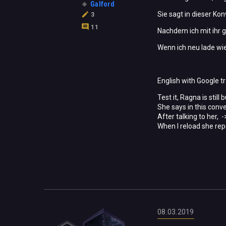
Galford
Sie sagt in dieser Ko
3
11
Nachdem ich mit ihr g
Wenn ich neu lade wie
English with Google tr
Test it, Ragna is still
She says in this conv
After talking to her, 
When I reload she repe
08.03.2019