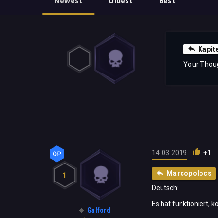
Newest
Oldest
Best
Kapit
Your Thou
14.03.2019
+1
Marcopolocs
1
Deutsch:
Es hat funktioniert, k
Galford