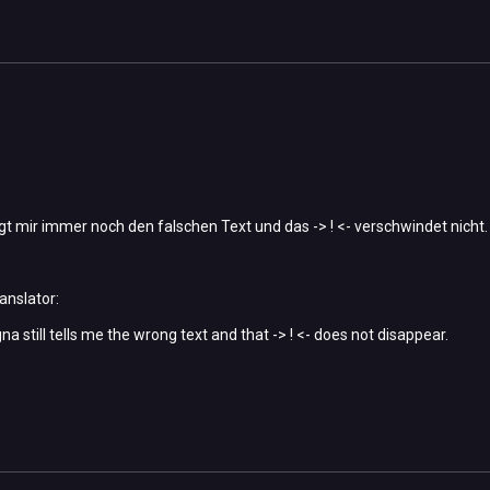
gt mir immer noch den falschen Text und das -> ! <- verschwindet nicht.
anslator:
a still tells me the wrong text and that -> ! <- does not disappear.